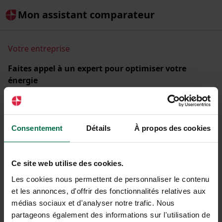
Mon assistant comparateur
Votre entreprise
Faites appel à un expert pour optimiser votre
énergie
Comparez les offres d'énergie de + de 30 fournisseurs
partenaires et réduisez la facture de votre entreprise.
Raison sociale ou SIREN
Consentement
Détails
À propos des cookies
Ce site web utilise des cookies.
Les cookies nous permettent de personnaliser le contenu
C'est parti !
et les annonces, d'offrir des fonctionnalités relatives aux
médias sociaux et d'analyser notre trafic. Nous
partageons également des informations sur l'utilisation de