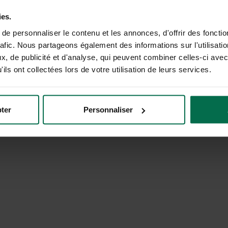
Comparez les offres d'énergie de + de 30 fournis
réduisez la facture de votre entreprise.
ies.
e personnaliser le contenu et les annonces, d'offrir des fonctio
Raison sociale ou SIREN
rafic. Nous partageons également des informations sur l'utilisati
, de publicité et d'analyse, qui peuvent combiner celles-ci avec
ils ont collectées lors de votre utilisation de leurs services.
C'est parti !
ter
Personnaliser