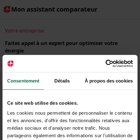
Mon assistant comparateur
Votre entreprise
Faites appel à un expert pour optimiser votre
énergie
Comparez les offres d'énergie de + de 30 fournisseurs
partenaires et réduisez la facture de votre entreprise.
Raison sociale ou SIREN
Consentement
Détails
À propos des cookies
Ce site web utilise des cookies.
Les cookies nous permettent de personnaliser le contenu
C'est parti !
et les annonces, d'offrir des fonctionnalités relatives aux
médias sociaux et d'analyser notre trafic. Nous
partageons également des informations sur l'utilisation de