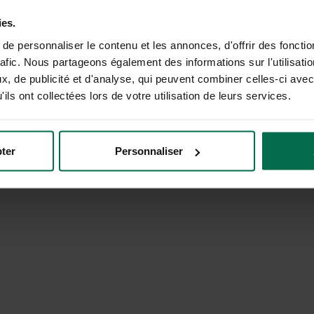
Comparez les offres d'énergie de + de 30 fournis
réduisez la facture de votre entreprise.
ies.
e personnaliser le contenu et les annonces, d'offrir des fonctio
Raison sociale ou SIREN
rafic. Nous partageons également des informations sur l'utilisati
, de publicité et d'analyse, qui peuvent combiner celles-ci avec
ils ont collectées lors de votre utilisation de leurs services.
C'est parti !
ter
Personnaliser