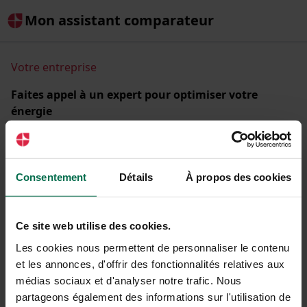
Mon assistant comparateur
Votre entreprise
Faites appel à un expert pour optimiser votre
énergie
Comparez les offres d'énergie de + de 30 fournisseurs
partenaires et réduisez la facture de votre entreprise.
Raison sociale ou SIREN
Consentement
Détails
À propos des cookies
Ce site web utilise des cookies.
Les cookies nous permettent de personnaliser le contenu
C'est parti !
et les annonces, d'offrir des fonctionnalités relatives aux
médias sociaux et d'analyser notre trafic. Nous
partageons également des informations sur l'utilisation de