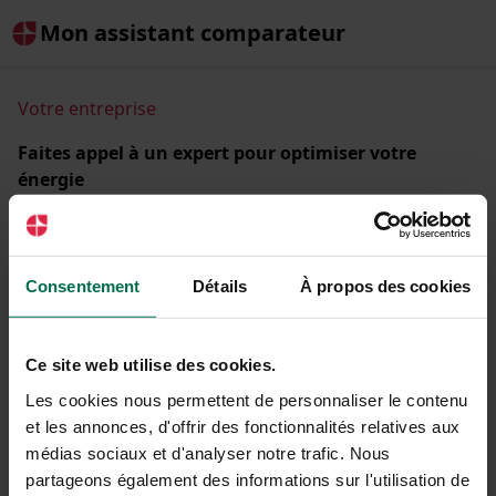
Mon assistant comparateur
Votre entreprise
Faites appel à un expert pour optimiser votre
énergie
Comparez les offres d'énergie de + de 30 fournisseurs
partenaires et réduisez la facture de votre entreprise.
Raison sociale ou SIREN
Consentement
Détails
À propos des cookies
Ce site web utilise des cookies.
Les cookies nous permettent de personnaliser le contenu
C'est parti !
et les annonces, d'offrir des fonctionnalités relatives aux
médias sociaux et d'analyser notre trafic. Nous
partageons également des informations sur l'utilisation de