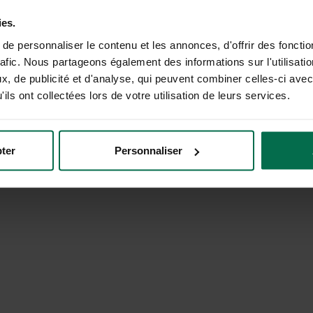
Comparez les offres d'énergie de + de 30 fournis
réduisez la facture de votre entreprise.
ies.
e personnaliser le contenu et les annonces, d'offrir des fonctio
Raison sociale ou SIREN
rafic. Nous partageons également des informations sur l'utilisati
, de publicité et d'analyse, qui peuvent combiner celles-ci avec
ils ont collectées lors de votre utilisation de leurs services.
C'est parti !
ter
Personnaliser