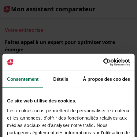
Mon assistant comparateur
Votre entreprise
Faites appel à un expert pour optimiser votre
énergie
Comparez les offres d'énergie de + de 30 fournisseurs
partenaires et réduisez la facture de votre entreprise.
Raison sociale ou SIREN
Consentement
Détails
À propos des cookies
Ce site web utilise des cookies.
Les cookies nous permettent de personnaliser le contenu
C'est parti !
et les annonces, d'offrir des fonctionnalités relatives aux
médias sociaux et d'analyser notre trafic. Nous
partageons également des informations sur l'utilisation de