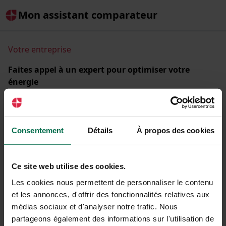
Mon assistant comparateur
Votre entreprise
Faites appel à un expert pour optimiser votre
énergie
Comparez les offres d'énergie de + de 30 fournisseurs
partenaires et réduisez la facture de votre entreprise.
Raison sociale ou SIREN
Consentement
Détails
À propos des cookies
Ce site web utilise des cookies.
Les cookies nous permettent de personnaliser le contenu
C'est parti !
et les annonces, d'offrir des fonctionnalités relatives aux
médias sociaux et d'analyser notre trafic. Nous
partageons également des informations sur l'utilisation de