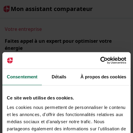
Mon assistant comparateur
Votre entreprise
Faites appel à un expert pour optimiser votre
énergie
Comparez les offres d'énergie de + de 30 fournisseurs
partenaires et réduisez la facture de votre entreprise.
Raison sociale ou SIREN
Consentement
Détails
À propos des cookies
Ce site web utilise des cookies.
Les cookies nous permettent de personnaliser le contenu
C'est parti !
et les annonces, d'offrir des fonctionnalités relatives aux
médias sociaux et d'analyser notre trafic. Nous
partageons également des informations sur l'utilisation de