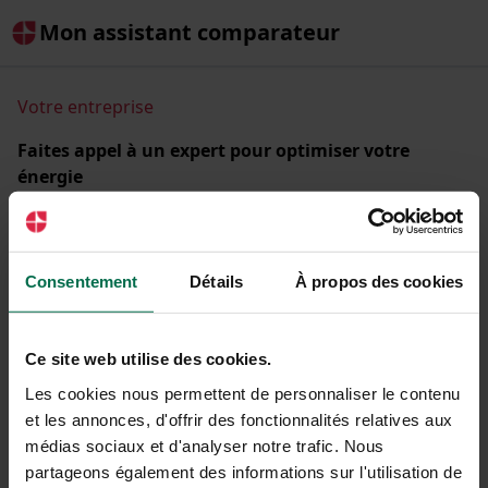
Mon assistant comparateur
Votre entreprise
Faites appel à un expert pour optimiser votre
énergie
Comparez les offres d'énergie de + de 30 fournisseurs
partenaires et réduisez la facture de votre entreprise.
Raison sociale ou SIREN
Consentement
Détails
À propos des cookies
Ce site web utilise des cookies.
Les cookies nous permettent de personnaliser le contenu
C'est parti !
et les annonces, d'offrir des fonctionnalités relatives aux
médias sociaux et d'analyser notre trafic. Nous
partageons également des informations sur l'utilisation de