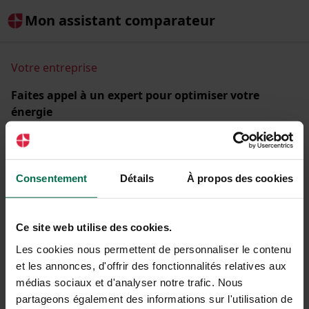
Mon assistant comparateur
Votre entreprise
Faites appel à un expert pour optimiser votre
énergie
Comparez les offres d'énergie de + de 30 fournisseurs
partenaires et réduisez la facture de votre entreprise.
Raison sociale ou SIREN
Consentement
Détails
À propos des cookies
Ce site web utilise des cookies.
Les cookies nous permettent de personnaliser le contenu
C'est parti !
et les annonces, d'offrir des fonctionnalités relatives aux
médias sociaux et d'analyser notre trafic. Nous
partageons également des informations sur l'utilisation de